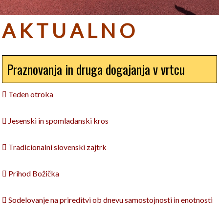
A K T U A L N O
Praznovanja in druga dogajanja v vrtcu
 Teden otroka
 Jesenski in spomladanski kros
 Tradicionalni slovenski zajtrk
 Prihod Božička
 Sodelovanje na prireditvi ob dnevu samostojnosti in enotnosti