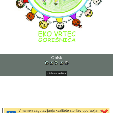
Obisk
Izdelano z
web5.si
V namen zagotavljanja kvalitete storitev uporabljamo