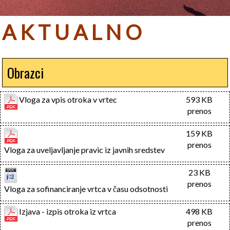
A K T U A L N O
Obrazci
Vloga za vpis otroka v vrtec
593 KB
prenos
159 KB
prenos
 Vloga za uveljavljanje pravic iz javnih sredstev 
23 KB
prenos
 Vloga za sofinanciranje vrtca v času odsotnosti 
Izjava - izpis otroka iz vrtca
498 KB
prenos