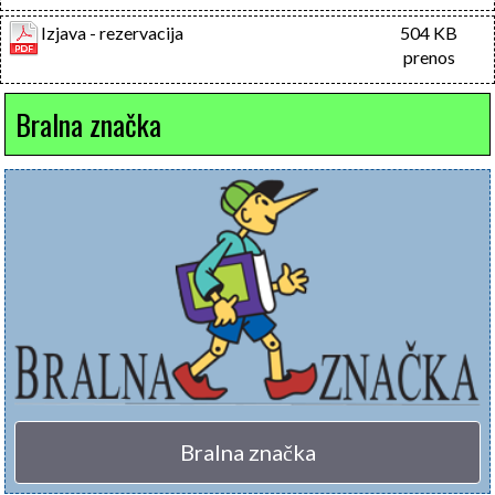
Izjava - rezervacija
504 KB
prenos
Bralna značka
Bralna značka