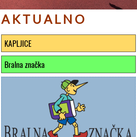
A K T U A L N O
KAPLJICE
Bralna značka